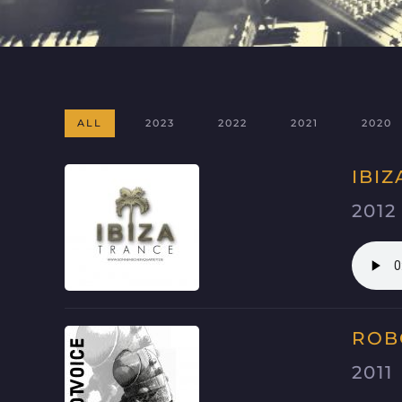
ALL
2023
2022
2021
2020
IBI
2012
ROB
2011