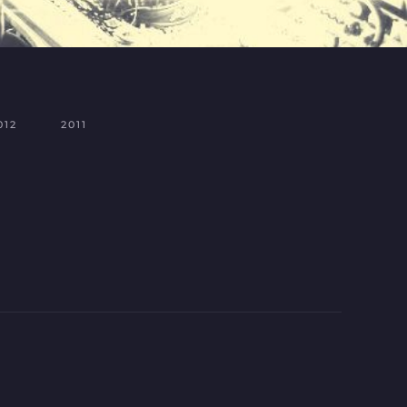
012
2011