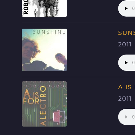
SUN
2011
A IS
2011